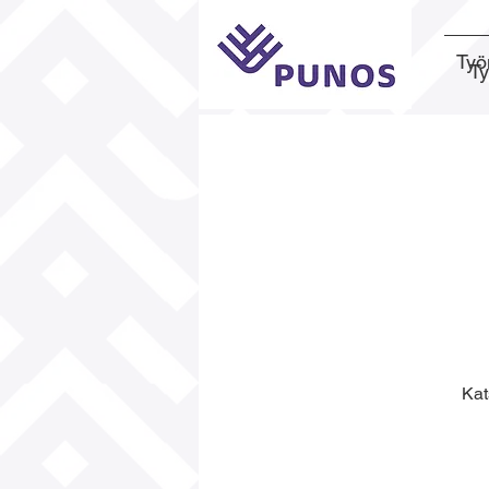
Työ
T
Kat