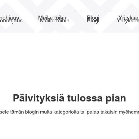
nohjaus
Meille töihin
Blogi
Yrityk
yönohjaus
Meille töihin
Blogi
Yrityks
Päivityksiä tulossa pian
sele tämän blogin muita kategorioita tai palaa takaisin myöhem