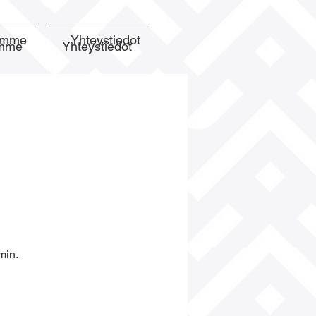
semme
Yhteystiedot
emme
Yhteystiedot
min.