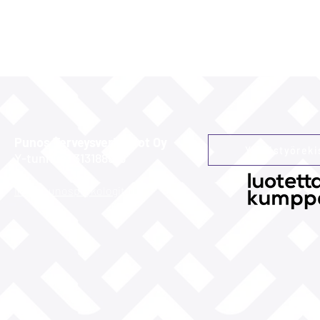
Punos Terveysverkostot Oy
Yhteistyöreki
Y-tunnus: 3131889-8
info@punospsykologit.fi