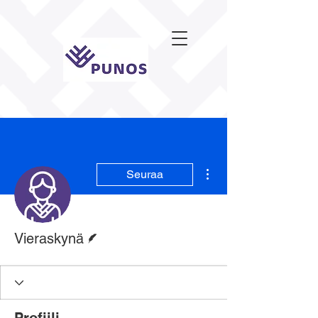
Lisää toimintoja
Seuraa
Kirjoittaja
Vieraskynä