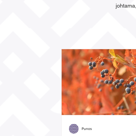
johtama,
Punos