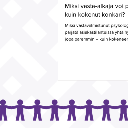
Miksi vasta-alkaja voi 
kuin kokenut konkari?
Miksi vastavalmistunut psykolog
pärjätä asiakastilanteissa yhtä h
jopa paremmin – kuin kokeneem
ja miten...