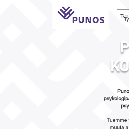
Työ
T
KO
Puno
psykologipa
psy
Tuemme yh
muuta a