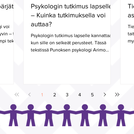
pärjätä
Psykologin tutkimus lapselle
Ti
– Kuinka tutkimuksella voi
as
auttaa?
i voi
Ti
yvin – tai
tai
Psykologin tutkimus lapselle kannattaa,
pi tekijä,
my
kun sille on selkeät perusteet. Tässä
tekstissä Punoksen psykologi Arimo
Kerkelä pohtii, kuinka...
1
2
3
4
5