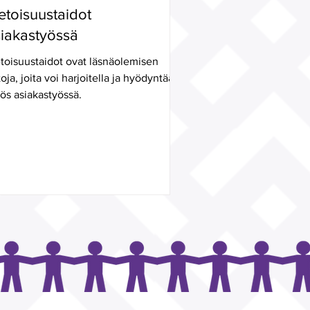
etoisuustaidot
iakastyössä
etoisuustaidot ovat läsnäolemisen
toja, joita voi harjoitella ja hyödyntää
ös asiakastyössä.