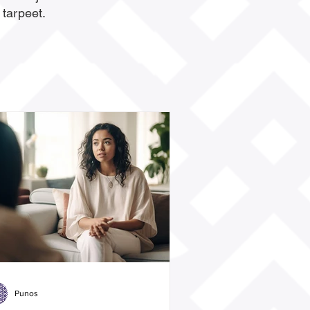
 tarpeet.
Punos