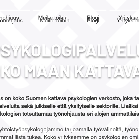
nohjaus
Meille töihin
Blogi
Yrityk
yönohjaus
Meille töihin
Blogi
Yrityks
PSYKOLOGIPALVEL
KO MAAN KATTAV
s on koko Suomen kattava psykologien verkosto, joka ta
lveluita sekä julkiselle että yksityiselle sektorille. Lisäk
kologien toteuttamaa työnohjausta eri alojen ammattilaisi
teistyöpsykologejamme tarjoamalla työvälineitä, työno
mmatillista tukea. Koko yrityksemme on psykologien omi