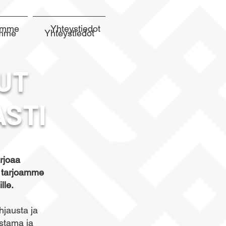
semme
Yhteystiedot
emme
Yhteystiedot
UT
ASTI
rjoaa
si tarjoamme
lle.
hjausta ja
stama ja