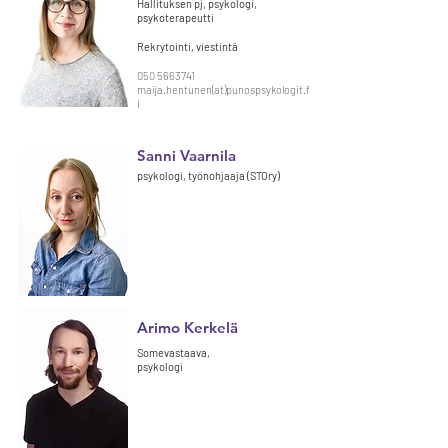
Hallituksen pj, psykologi,
psykoterapeutti
Rekrytointi, v
iestintä
050 5663741
maija.hentunen
(at)
punospsykologit.f
i
Sanni Vaarnila
psykologi, työ
nohjaaja (STOry)
Arimo Kerkelä
Somevastaava,
psykologi