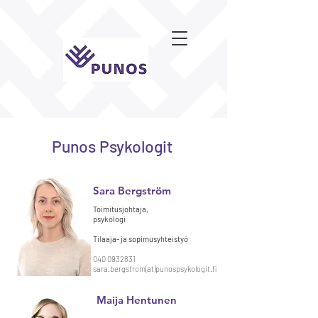
Punos Psykologit
Sara Bergström
Toimitusjohtaja,
psykologi
Tilaaja-
ja sopimusyhteistyö
040 0932831
sara.bergstrom
(at)
punospsykologit.fi
Maija Hentunen