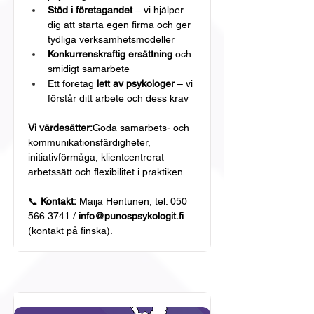
Stöd i företagandet
 – vi hjälper 
dig att starta egen firma och ger 
tydliga verksamhetsmodeller
Konkurrenskraftig ersättning
 och 
smidigt samarbete
Ett företag 
lett av psykologer
 – vi 
förstår ditt arbete och dess krav
Vi värdesätter:
Goda samarbets- och 
kommunikationsfärdigheter, 
initiativförmåga, klientcentrerat 
arbetssätt och flexibilitet i praktiken.
📞 
Kontakt:
 Maija Hentunen, tel. 050 
566 3741 / 
info@punospsykologit.fi
(kontakt på finska).