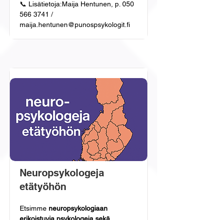
📞 Lisätietoja:Maija Hentunen, p. 050 
566 3741 / 
maija.hentunen@punospsykologit.fi
Neuropsykologeja
etätyöhön
Etsimme 
neuropsykologiaan 
erikoistuvia psykologeja sekä 