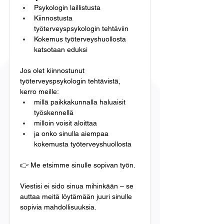
Psykologin laillistusta
Kiinnostusta 
työterveyspsykologin tehtäviin
Kokemus työterveyshuollosta 
katsotaan eduksi
Jos olet kiinnostunut 
työterveyspsykologin tehtävistä, 
kerro meille:
millä paikkakunnalla haluaisit 
työskennellä
milloin voisit aloittaa
ja onko sinulla aiempaa 
kokemusta työterveyshuollosta
👉 Me etsimme sinulle sopivan työn.
Viestisi ei sido sinua mihinkään – se 
auttaa meitä löytämään juuri sinulle 
sopivia mahdollisuuksia.