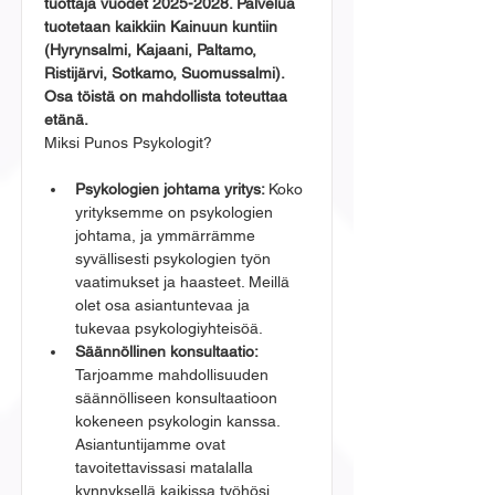
tuottaja vuodet 2025-2028. Palvelua 
tuotetaan kaikkiin Kainuun kuntiin 
(Hyrynsalmi, Kajaani, Paltamo, 
Ristijärvi, Sotkamo, Suomussalmi). 
Osa töistä on mahdollista toteuttaa 
etänä.
Miksi Punos Psykologit?
Psykologien johtama yritys: 
Koko 
yrityksemme on psykologien 
johtama, ja ymmärrämme 
syvällisesti psykologien työn 
vaatimukset ja haasteet. Meillä 
olet osa asiantuntevaa ja 
tukevaa psykologiyhteisöä.
Säännöllinen konsultaatio: 
Tarjoamme mahdollisuuden 
säännölliseen konsultaatioon 
kokeneen psykologin kanssa. 
Asiantuntijamme ovat 
tavoitettavissasi matalalla 
kynnyksellä kaikissa työhösi 