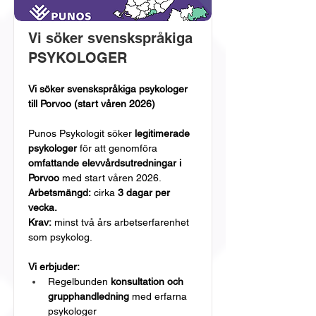
Vi söker svenskspråkiga
PSYKOLOGER
Vi söker svenskspråkiga psykologer 
till Porvoo (start våren 2026)
Punos Psykologit söker 
legitimerade 
psykologer
 för att genomföra 
omfattande elevvårdsutredningar i 
Porvoo
 med start våren 2026. 
Arbetsmängd:
 cirka 
3 dagar per 
vecka. 
Krav:
 minst två års arbetserfarenhet 
som psykolog.
Vi erbjuder:
Regelbunden 
konsultation och 
grupphandledning
 med erfarna 
psykologer