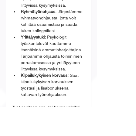
liittyvissä kysymyksissä.
Ryhmätyönohjaus:
 Järjestämme 
ryhmätyönohjausta, jotta voit 
kehittää osaamistasi ja saada 
tukea kollegoiltasi.
Yrittäjyystuki:
 Psykologit 
työskentelevät kauttamme 
itsenäisinä ammatinharjoittajina. 
Tarjoamme ohjausta toiminimen 
perustamisessa ja yrittäjyyteen 
liittyvissä kysymyksissä.
Kilpailukykyinen korvaus:
 Saat 
kilpailukykyisen korvauksen 
työstäsi ja lisäbonuksena 
kattavan työnohjauksen.
Työt sovitaan osa- tai kokoaikaisiksi 
toiveidesi mukaan, myös tuntityö on 
mahdollista. Työt sijoittuvat yhdelle 
palvelualalle, kuten oppilashuoltoon 
tai perheneuvolatyöhön. Arvostamme 