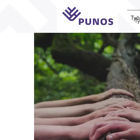
Työ
T