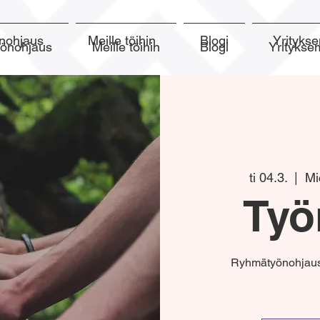
nohjaus
Meille töihin
Blogi
Yrityk
yönohjaus
Meille töihin
Blogi
Yrityks
ti 04.3.
  |  
Mi
Työ
Ryhmätyönohjaus 