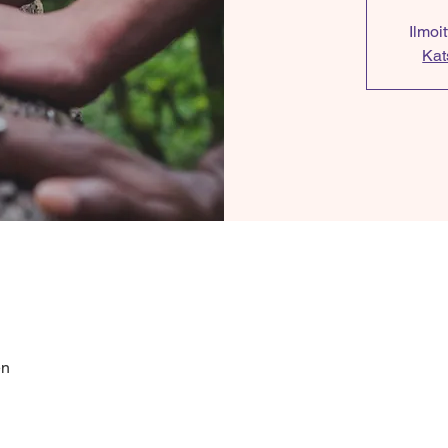
Ilmoi
Kat
en