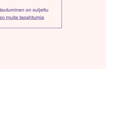
ttautuminen on suljettu
so muita tapahtumia