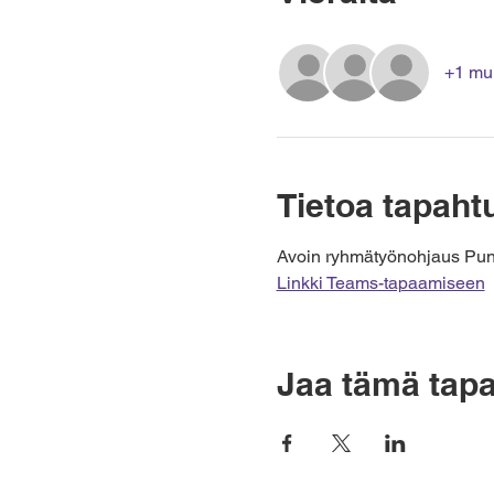
+1 muu
Tietoa tapah
Avoin ryhmätyönohjaus Puno
Linkki Teams-tapaamiseen
Jaa tämä tap