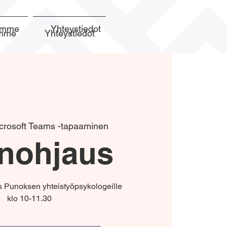
semme
Yhteystiedot
emme
Yhteystiedot
crosoft Teams -tapaaminen
nohjaus
Punoksen yhteistyöpsykologeille
klo 10-11.30