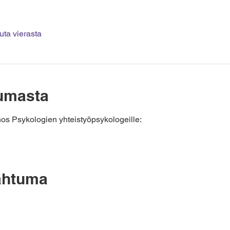
ta vierasta
tumasta
s Psykologien yhteistyöpsykologeille:
ahtuma