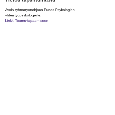
Avoin ryhmätyönohjaus Punos Psykologien 
yhteistyöpsykologeille:
Linkki Teams-tapaamiseen
Jaa tämä tapahtuma
Punos Terveysverkostot Oy
Y-tunnus:
3131889-8
info@punospsykologit.fi
Yhteistyörekisteri