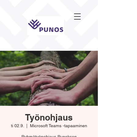
Työnohjaus
ti 02.9.
  |  
Microsoft Teams -tapaaminen
Ryhmätyönohjaus Punoksen