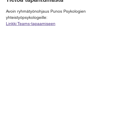
Avoin ryhmätyönohjaus Punos Psykologien 
yhteistyöpsykologeille:
Linkki Teams-tapaamiseen
Jaa tämä tapahtuma
Punos Terveysverkostot Oy
Y-tunnus:
3131889-8
info@punospsykologit.fi
Yhteistyörekisteri