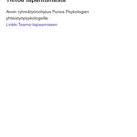
Avoin ryhmätyönohjaus Punos Psykologien 
yhteistyöpsykologeille:
Linkki Teams-tapaamiseen
Jaa tämä tapahtuma
Punos Terveysverkostot Oy
Y-tunnus:
3131889-8
info@punospsykologit.fi
Yhteistyörekisteri