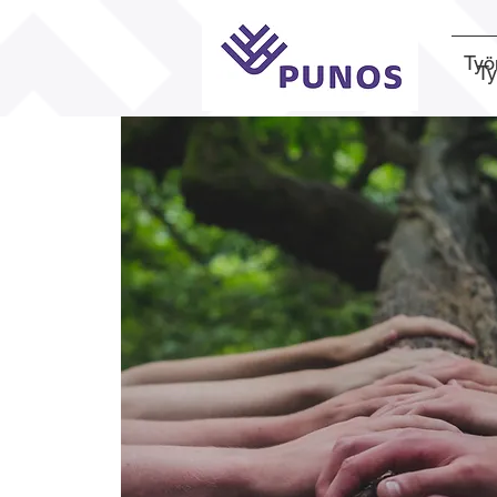
Työ
T