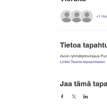
+1 muu
Tietoa tapah
Avoin ryhmätyönohjaus Puno
Linkki Teams-tapaamiseen
Jaa tämä tap