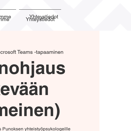
semme
Yhteystiedot
emme
Yhteystiedot
crosoft Teams -tapaaminen
nohjaus
kevään
meinen)
Punoksen yhteistyöpsykologeille