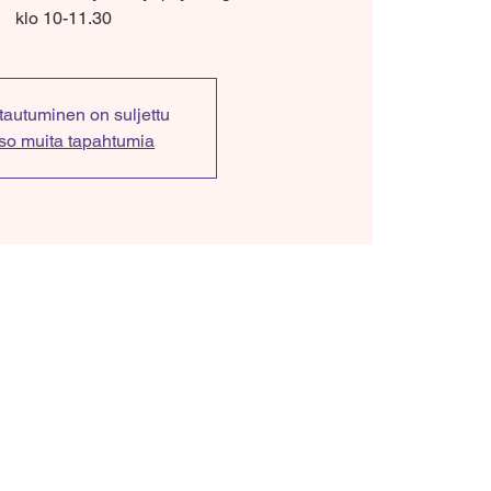
klo 10-11.30
ttautuminen on suljettu
so muita tapahtumia