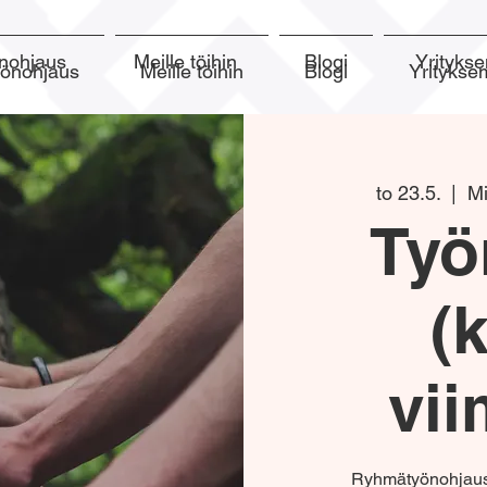
nohjaus
Meille töihin
Blogi
Yrityk
yönohjaus
Meille töihin
Blogi
Yrityks
to 23.5.
  |  
Mi
Työ
(
vii
Ryhmätyönohjaus 