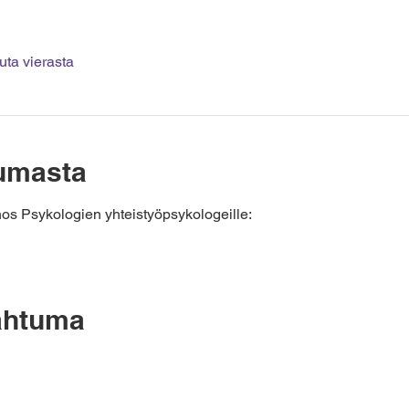
ta vierasta
tumasta
s Psykologien yhteistyöpsykologeille:
ahtuma