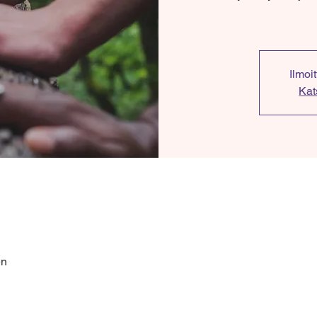
Ilmoi
Kat
en