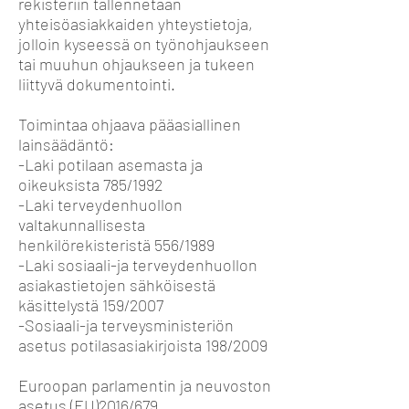
rekisteriin tallennetaan
yhteisöasiakkaiden yhteystietoja,
jolloin kyseessä on työnohjaukseen
tai muuhun ohjaukseen ja tukeen
liittyvä dokumentointi.
Toimintaa ohjaava pääasiallinen
lainsäädäntö:
-Laki potilaan asemasta ja
oikeuksista 785/1992
-Laki terveydenhuollon
valtakunnallisesta
henkilörekisteristä 556/1989
-Laki sosiaali-ja terveydenhuollon
asiakastietojen sähköisestä
käsittelystä 159/2007
-Sosiaali-ja terveysministeriön
asetus potilasasiakirjoista 198/2009
Euroopan parlamentin ja neuvoston
asetus (EU)2016/679