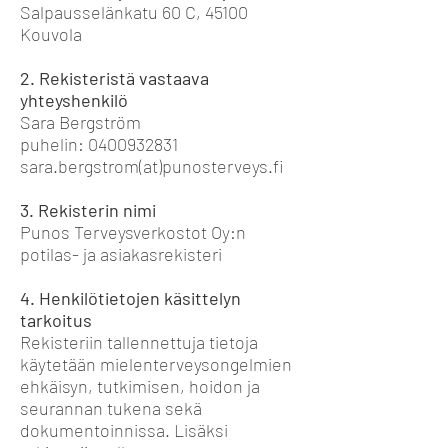
Salpausselänkatu 60 C, 45100
Kouvola
2. Rekisteristä vastaava
yhteyshenkilö
Sara Bergström
puhelin:
0400932831
sara.bergstrom
(at)
punosterveys.fi
3. Rekisterin nimi
Punos Terveysverkostot Oy:n
potilas- ja asiakasrekisteri
4. Henkilötietojen käsittelyn
tarkoitus
Rekisteriin tallennettuja tietoja
käytetään mielenterveysongelmien
ehkäisyn, tutkimisen, hoidon ja
seurannan tukena sekä
dokumentoinnissa. Lisäksi