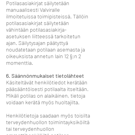
Potilasasiakirjat säilytetään
manuaalisesti Valviralle
ilmoitetuissa toimipisteissä. Tällöin
potilasasiakirjat säilytetään
vähintään potilasasiakirja-
asetuksen liitteessä tarkoitetun
ajan. Säilytysajan päätyttyä
noudatetaan potilaan asemasta ja
oikeuksista annetun lain 12 §:n 2
momenttia.
6. Säännönmukaiset tietolähteet
Käsiteltävät henkilötiedot kerätään
pääsääntöisesti potilaalta itseltään.
Mikäli potilas on alaikäinen, tietoja
voidaan kerätä myös huoltajilta.
Henkilötietoja saadaan myös toisilta
terveydenhuollon toimintayksiköiltä
tai terveydenhuollon