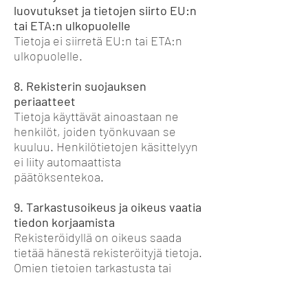
luovutukset ja tietojen siirto EU:n
tai ETA:n ulkopuolelle
Tietoja ei siirretä EU:n tai ETA:n
ulkopuolelle.
8. Rekisterin suojauksen
periaatteet
Tietoja käyttävät ainoastaan ne
henkilöt, joiden työnkuvaan se
kuuluu. Henkilötietojen käsittelyyn
ei liity automaattista
päätöksentekoa.
9. Tarkastusoikeus ja oikeus vaatia
tiedon korjaamista
Rekisteröidyllä on oikeus saada
tietää hänestä rekisteröityjä tietoja.
Omien tietojen tarkastusta tai
niiden käsittelyn kieltoa voi pyytää
kirjallisesti rekisteristä vastaavalta