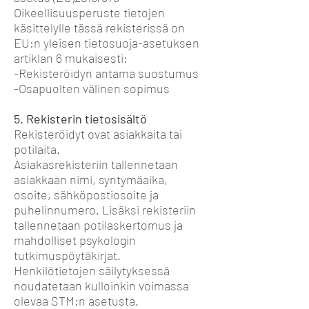
Oikeellisuusperuste tietojen
käsittelylle tässä rekisterissä on
EU:n yleisen tietosuoja-asetuksen
artiklan 6 mukaisesti:
-Rekisteröidyn antama suostumus
-Osapuolten välinen sopimus
5. Rekisterin tietosisältö
Rekisteröidyt ovat asiakkaita tai
potilaita.
Asiakasrekisteriin tallennetaan
asiakkaan nimi, syntymäaika,
osoite, sähköpostiosoite ja
puhelinnumero. Lisäksi rekisteriin
tallennetaan potilaskertomus ja
mahdolliset psykologin
tutkimuspöytäkirjat.
Henkilötietojen säilytyksessä
noudatetaan kulloinkin voimassa
olevaa STM:n asetusta.