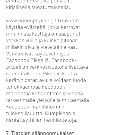
ammattihenkilöiltä potilaan
kirjallisella suostumuksella.
www.punospsykologit.fi
sivusto
käyttää evästeitä, jotka kertovat
mm. mistä käyttäjä on saapunut
verkkosivuille ja kuinka pitkään
milläkin sivulla vietetään aikaa.
Verkkosivut käyttävät myös
Facebook Pikseliä.
Facebook-
pikseli on verkkosivustolle lisättävä
seurantakoodi. Pikselin kautta
kerätyn datan avulla voidaan luoda
tehokkaampaa Facebook-
mainontaa kohdentamalla viestiä
tarkemmalle yleisölle ja mittaamalla
Facebook-markkinoinnin
tuloksellisuutta. Kumpikaan ei
kerää käyttäjien henkilötietoja.
7. Tietojen säännönmukaiset