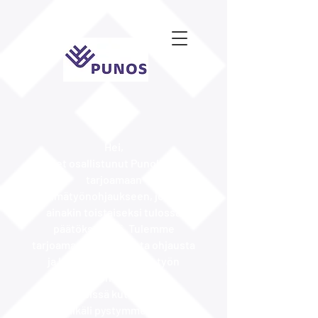
Hei,
olet osallistunut Punoksen
tarjoamaan
ryhmätyönohjaukseen, joka on
ainakin toistaiseksi tulossa
päätökseensä. Tulemme
tarjoamaan maksutonta ohjausta
ja kollegiaalista tukea työn
sisältöön liittyvissä
kysymyksissä kuten tähänkin
asti. Mikäli pystymme syksyllä