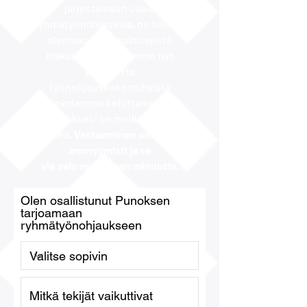
järjestämään uusia
ryhmätyönohjauksia, ne tulevat
olemaan resursointisyistä
maksullisia. Keräämme nyt
palautetta
työnohjauskokemuksista
toimintamme kehittämiseksi.
Vastauksesi on meille erittäin
tärkeä.
Vastaaminen onnistuu
anonyymisti ja se
vie vain muutaman minuutin.
Olen osallistunut Punoksen
tarjoamaan
ryhmätyönohjaukseen